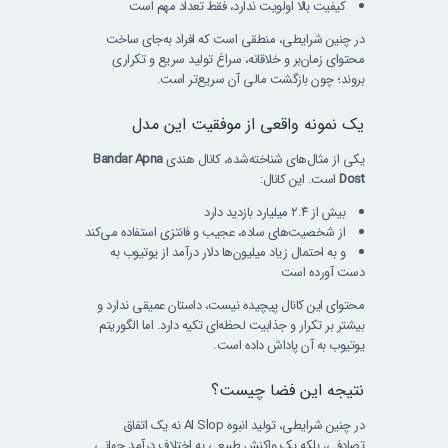
کیفیت بالا اولویت ندارد، فقط تعداد مهم است
در چنین شرایطی، منطقی است که افراد به‌جای ساخت
محتوای زمان‌بر و خلاقانه، سراغ تولید سریع و تکراری
بروند؛ چون بازگشت مالی آن سریع‌تر است.
یک نمونه واقعی از موفقیت این مدل
یکی از مثال‌های شناخته‌شده، کانال هندی
Bandar Apna
Dost
است. این کانال:
بیش از ۲.۴ میلیارد بازدید دارد
از شخصیت‌های ساده، عجیب و فانتزی استفاده می‌کند
و به احتمال زیاد میلیون‌ها دلار درآمد از یوتیوب به
دست آورده است
محتوای این کانال پیچیده نیست، داستان عمیقی ندارد و
بیشتر بر تکرار و جذابیت لحظه‌ای تکیه دارد. اما الگوریتم
یوتیوب به آن پاداش داده است.
نتیجه این فضا چیست؟
در چنین شرایطی، تولید انبوه AI Slop نه یک اتفاق
تصادفی، بلکه یک واکنش طبیعی به اختلاف درآمد جهانی