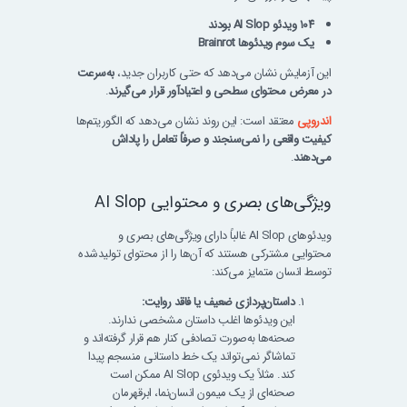
۱۰۴ ویدئو AI Slop بودند
یک‌ سوم ویدئوها Brainrot
این آزمایش نشان می‌دهد که حتی کاربران جدید،
به‌سرعت
در معرض محتوای سطحی و اعتیادآور قرار می‌گیرند
.
اندروپی
معتقد است: این روند نشان می‌دهد که الگوریتم‌ها
کیفیت واقعی را نمی‌سنجند و صرفاً تعامل را پاداش
می‌دهند
.
ویژگی‌های بصری و محتوایی AI Slop
ویدئوهای AI Slop غالباً دارای ویژگی‌های بصری و
محتوایی مشترکی هستند که آن‌ها را از محتوای تولیدشده
توسط انسان متمایز می‌کند:
داستان‌پردازی ضعیف یا فاقد روایت:
این ویدئوها اغلب داستان مشخصی ندارند.
صحنه‌ها به‌صورت تصادفی کنار هم قرار گرفته‌اند و
تماشاگر نمی‌تواند یک خط داستانی منسجم پیدا
کند. مثلاً یک ویدئوی AI Slop ممکن است
صحنه‌ای از یک میمون انسان‌نما، ابرقهرمان