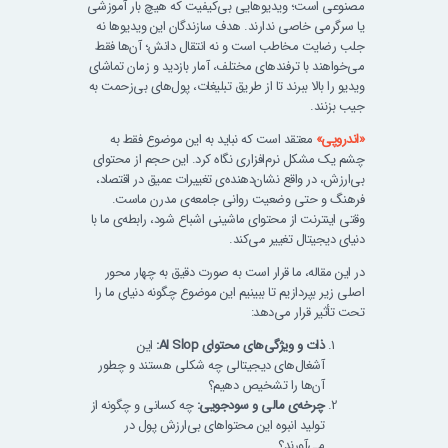
مصنوعی است؛ ویدیوهایی بی‌کیفیت که هیچ بار آموزشی
یا سرگرمی خاصی ندارند. هدف سازندگان این ویدیوها نه
جلب رضایت مخاطب است و نه انتقال دانش؛ آن‌ها فقط
می‌خواهند با ترفندهای مختلف، آمار بازدید و زمان تماشای
ویدیو را بالا ببرند تا از طریق تبلیغات، پول‌های بی‌زحمت به
جیب بزنند.
«اندروپی»
معتقد است که نباید به این موضوع فقط به
چشم یک مشکل نرم‌افزاری نگاه کرد. این حجم از محتوای
بی‌ارزش، در واقع نشان‌دهنده‌ی تغییرات عمیق در اقتصاد،
فرهنگ و حتی وضعیت روانی جامعه‌ی مدرن ماست.
وقتی اینترنت از محتوای ماشینی اشباع شود، رابطه‌ی ما با
دنیای دیجیتال تغییر می‌کند.
در این مقاله، ما قرار است به صورت دقیق به چهار محور
اصلی زیر بپردازیم تا ببینیم این موضوع چگونه دنیای ما را
تحت تأثیر قرار می‌دهد:
ذات و ویژگی‌های محتوای AI Slop:
این
آشغال‌های دیجیتالی چه شکلی هستند و چطور
آن‌ها را تشخیص دهیم؟
چرخه‌ی مالی و سودجویی:
چه کسانی و چگونه از
تولید انبوه این محتواهای بی‌ارزش پول در
می‌آورند؟