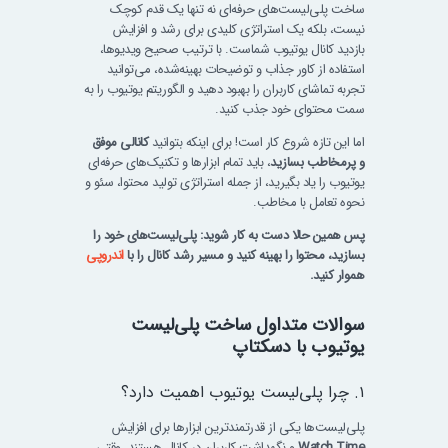
ساخت پلی‌لیست‌های حرفه‌ای نه تنها یک قدم کوچک
نیست، بلکه یک استراتژی کلیدی برای رشد و افزایش
بازدید کانال یوتیوب شماست. با ترتیب صحیح ویدیوها،
استفاده از کاور جذاب و توضیحات بهینه‌شده، می‌توانید
تجربه تماشای کاربران را بهبود دهید و الگوریتم یوتیوب را به
سمت محتوای خود جذب کنید.
اما این تازه شروع کار است! برای اینکه بتوانید
کانالی موفق
و پرمخاطب بسازید
، باید تمام ابزارها و تکنیک‌های حرفه‌ای
یوتیوب را یاد بگیرید، از جمله استراتژی تولید محتوا، سئو و
نحوه تعامل با مخاطب.
پس همین حالا دست به کار شوید: پلی‌لیست‌های خود را
بسازید، محتوا را بهینه کنید و مسیر رشد کانال را با
اندروپی
هموار کنید.
سوالات متداول ساخت پلی‌لیست
یوتیوب با دسکتاپ
۱. چرا پلی‌لیست یوتیوب اهمیت دارد؟
پلی‌لیست‌ها یکی از قدرتمندترین ابزارها برای افزایش
Watch Time
و نگهداشت کاربران در کانال هستند. وقتی